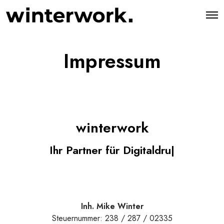
O
p
e
n
M
Impressum
e
n
u
winterwork
Ihr Partner für Digitaldr
|
Inh. Mike Winter
Steuernummer: 238 / 287 / 02335