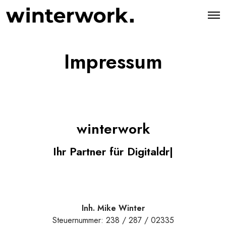
O
p
e
n
M
Impressum
e
n
u
winterwork
Ihr Partner für Digital
|
Inh. Mike Winter
Steuernummer: 238 / 287 / 02335