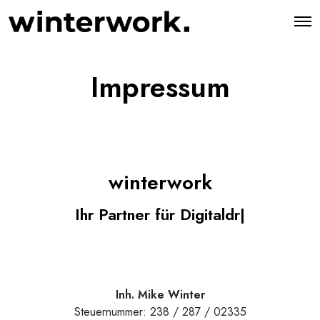
O
p
e
n
M
Impressum
e
n
u
winterwork
Ihr Partner für Digital
|
Inh. Mike Winter
Steuernummer: 238 / 287 / 02335