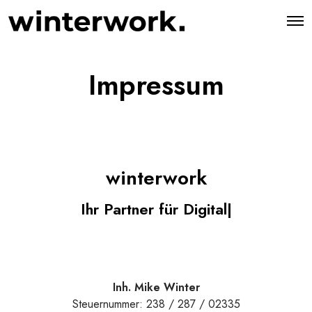
O
p
e
n
M
Impressum
e
n
u
winterwork
Ihr Partner für Digit
|
Inh. Mike Winter
Steuernummer: 238 / 287 / 02335