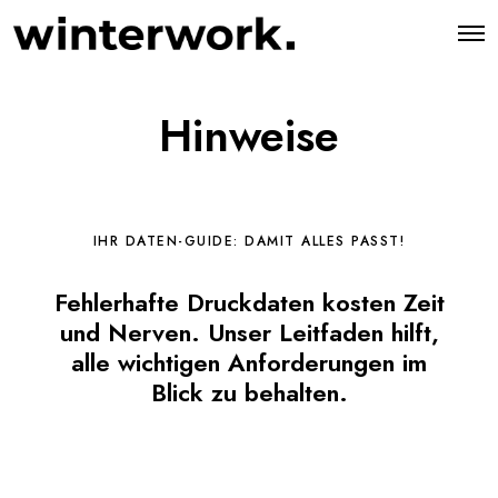
O
p
e
n
M
Hinweise
e
n
u
IHR DATEN-GUIDE: DAMIT ALLES PASST!
Fehlerhafte Druckdaten kosten Zeit
und Nerven. Unser Leitfaden hilft,
alle wichtigen Anforderungen im
Blick zu behalten.