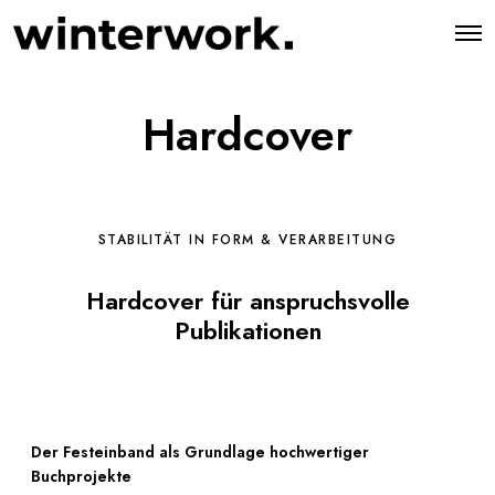
O
p
e
n
M
Hardcover
e
n
u
STABILITÄT IN FORM & VERARBEITUNG
Hardcover für anspruchsvolle
Publikationen
Der Festeinband als Grundlage hochwertiger
Buchprojekte