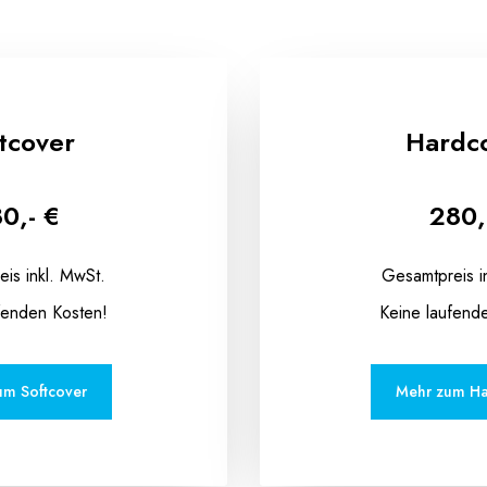
tcover
Hardc
0,- €
280,
is inkl. MwSt.
Gesamtpreis i
fenden Kosten!
Keine laufend
um Softcover
Mehr zum Ha