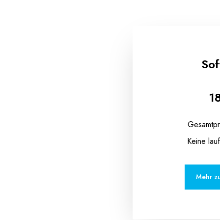
Sof
18
Gesamtpre
Keine lau
Mehr z