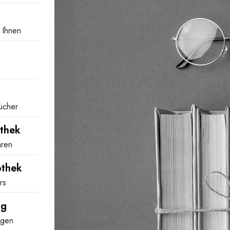
 Ihnen
Bücher
thek
aren
othek
rs
ng
ngen