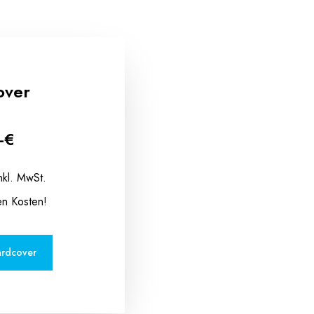
over
-€
nkl. MwSt.
en Kosten!
rdcover