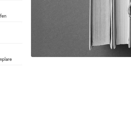
ufen
mplare