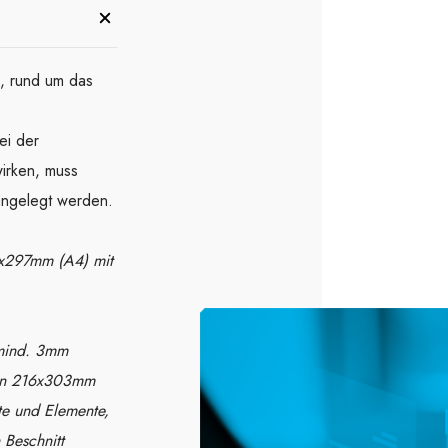
, rund um das
ei der
irken, muss
angelegt werden.
0x297mm (A4) mit
 mind. 3mm
ßen 216x303mm
xte und Elemente,
 Beschnitt