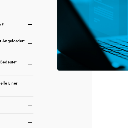
h?
t Angefordert
 Bedeutet
elle Einer