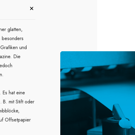
d
ner glatten,
n besonders
, Grafiken und
azine. Die
jedoch
n.
. Es hat eine
 B. mit Stift oder
eibblöcke,
uf Offsetpapier