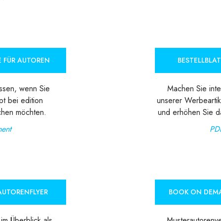
E FÜR AUTOREN
BESTELLBLAT
ssen, wenn Sie
Machen Sie inter
pt bei edition
unserer Werbeartik
ichen möchten.
und erhöhen Sie d
ent
PD
AUTORENFLYER
BOOK ON DEM
im Überblick als
Musterautorenv