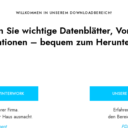
WILLKOMMEN IN UNSEREM DOWNLOADBEREICH!
n Sie wichtige Datenblätter, V
ationen – bequem zum Herunte
WINTERWORK
UNSERE
rer Firma.
Erfahre
r Haus ausmacht.
den Berei
ent
PD