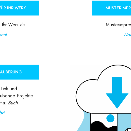
ÜR IHR WERK
MUSTERIMPR
 Ihr Werk als
Musterimpres
ent
Wor
ZAUBERUNG
Link und
aubende Projekte
ema:
Buch
.
bri