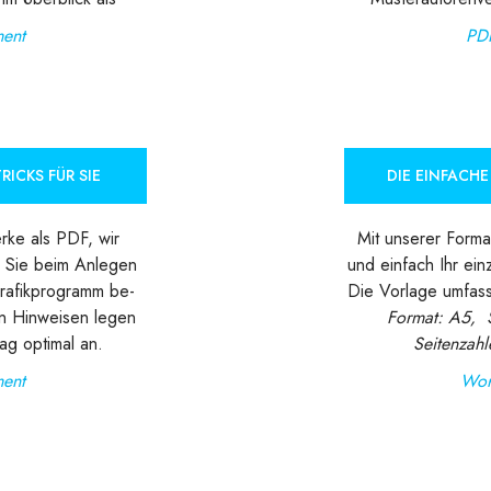
ent
PD
RICKS FÜR SIE
DIE EINFACH
rke als PDF, wir
Mit unserer Forma
 Sie beim Anlegen
und einfach Ihr ein
rafikprogramm be-
Die Vorlage umfass
en Hinweisen legen
Format: A5, 
ag optimal an.
Seitenzahle
ent
Wor