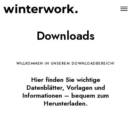
O
p
e
n
M
Downloads
e
n
u
WILLKOMMEN IN UNSEREM DOWNLOADBEREICH!
Hier finden Sie wichtige
Datenblätter, Vorlagen und
Informationen – bequem zum
Herunterladen.