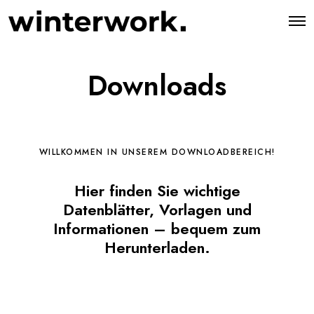
O
p
e
n
M
Downloads
e
n
u
WILLKOMMEN IN UNSEREM DOWNLOADBEREICH!
Hier finden Sie wichtige
Datenblätter, Vorlagen und
Informationen – bequem zum
Herunterladen.