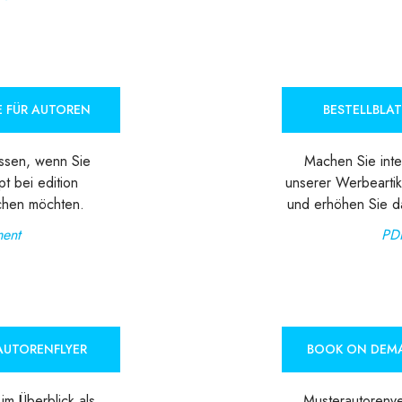
E FÜR AUTOREN
BESTELLBLAT
ssen, wenn Sie
Machen Sie inter
pt bei edition
unserer Werbeartik
ichen möchten.
und erhöhen Sie d
ent
PD
AUTORENFLYER
BOOK ON DEM
im Überblick als
Musterautorenv