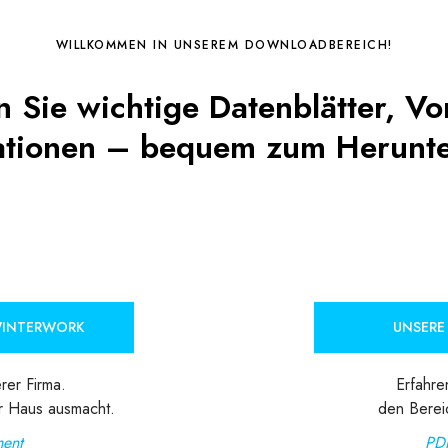
WILLKOMMEN IN UNSEREM DOWNLOADBEREICH!
n Sie wichtige Datenblätter, V
ationen – bequem zum Herunte
WINTERWORK
UNSERE
rer Firma.
Erfahre
r Haus ausmacht.
den Berei
ent
PD