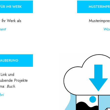
ÜR IHR WERK
MUSTERIMPR
 Ihr Werk als
Musterimpres
ent
Wor
ZAUBERUNG
Link und
aubende Projekte
ema:
Buch
.
bri