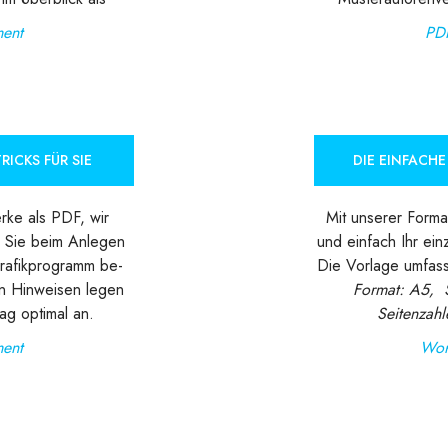
ent
PD
RICKS FÜR SIE
DIE EINFACH
rke als PDF, wir
Mit unserer Forma
 Sie beim Anlegen
und einfach Ihr ein
rafikprogramm be-
Die Vorlage umfass
en Hinweisen legen
Format: A5, 
ag optimal an.
Seitenzahle
ent
Wor