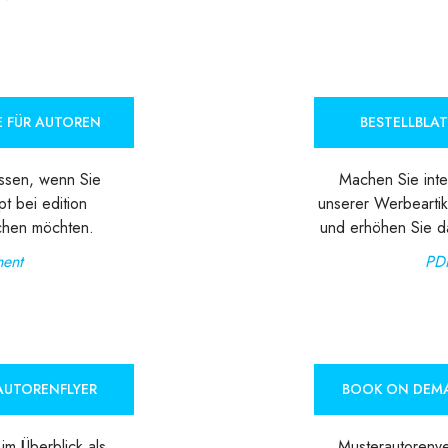
E FÜR AUTOREN
BESTELLBLAT
ssen, wenn Sie
Machen Sie inter
pt bei edition
unserer Werbeartik
ichen möchten.
und erhöhen Sie d
ent
PD
AUTORENFLYER
BOOK ON DEM
im Überblick als
Musterautorenv