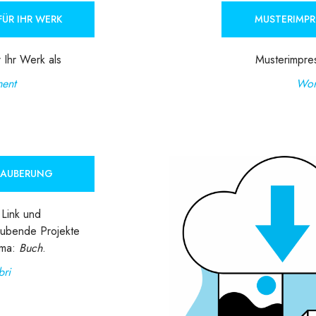
ÜR IHR WERK
MUSTERIMPR
 Ihr Werk als
Musterimpres
ent
Wor
ZAUBERUNG
Link und
aubende Projekte
ema:
Buch
.
bri