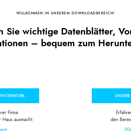
WILLKOMMEN IN UNSEREM DOWNLOADBEREICH!
n Sie wichtige Datenblätter, V
ationen – bequem zum Herunte
WINTERWORK
UNSERE
rer Firma.
Erfahre
r Haus ausmacht.
den Berei
ent
PD