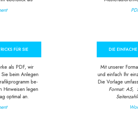
ent
PD
RICKS FÜR SIE
DIE EINFACH
rke als PDF, wir
Mit unserer Forma
 Sie beim Anlegen
und einfach Ihr ein
rafikprogramm be-
Die Vorlage umfass
en Hinweisen legen
Format: A5, 
ag optimal an.
Seitenzahle
ent
Wor