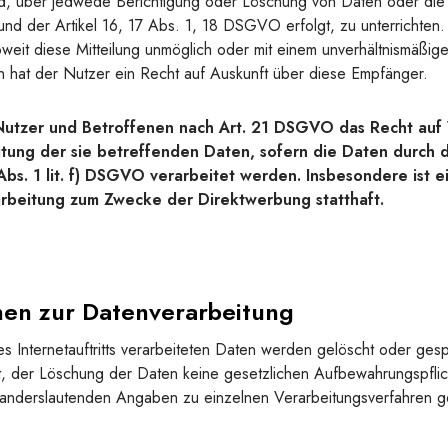
d, über jedwede Berichtigung oder Löschung von Daten oder die
und der Artikel 16, 17 Abs. 1, 18 DSGVO erfolgt, zu unterrichten.
soweit diese Mitteilung unmöglich oder mit einem unverhältnismäß
n hat der Nutzer ein Recht auf Auskunft über diese Empfänger.
 Nutzer und Betroffenen nach Art. 21 DSGVO das Recht au
itung der sie betreffenden Daten, sofern die Daten durch 
bs. 1 lit. f) DSGVO verarbeitet werden. Insbesondere ist 
rbeitung zum Zwecke der Direktwerbung statthaft.
onen zur Datenverarbeitung
s Internetauftritts verarbeiteten Daten werden gelöscht oder ges
lt, der Löschung der Daten keine gesetzlichen Aufbewahrungspfl
 anderslautenden Angaben zu einzelnen Verarbeitungsverfahren 