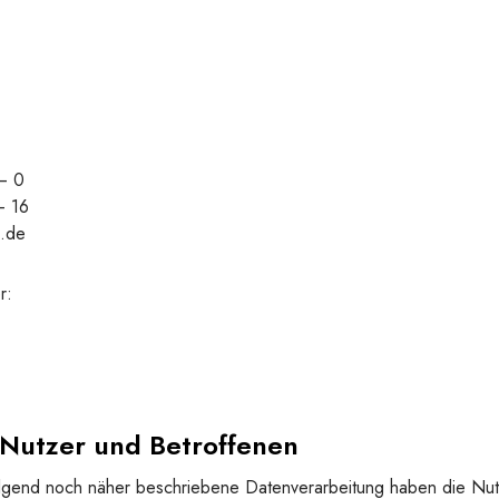
– 0
– 16
k.de
r:
r Nutzer und Betroffenen
folgend noch näher beschriebene Datenverarbeitung haben die Nu