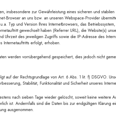
, insbesondere zur Gewährleistung eines sicheren und stabilen In
rnet-Browser an uns bzw. an unseren Webspace-Provider übermittel
u.a. Typ und Version Ihres Internetbrowsers, das Betriebssystem,
rnetauftritt gewechselt haben (Referrer URL), die Website(s) unsere
d Uhrzeit des jeweiligen Zugriffs sowie die IP-Adresse des Inter
Internetauftritts erfolgt, erhoben.
ten werden vorrübergehend gespeichert, dies jedoch nicht geme
lgt auf der Rechtsgrundlage von Art. 6 Abs. 1 lit. f) DSGVO. Uns
rbesserung, Stabilität, Funktionalität und Sicherheit unseres Internet
stens nach sieben Tage wieder gelöscht, soweit keine weitere 
ich ist. Andernfalls sind die Daten bis zur endgültigen Klärung e
chung ausgenommen.