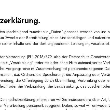
zerklärung
.
n (nachfolgend zumeist nur „Daten“ genannt) werden von uns n
zum Zwecke der Bereitstellung eines funktionsfähigen und nutzerfr
sive seiner Inhalte und der dort angebotenen Leistungen, verarbeitet.
 der Verordnung (EU) 2016/679, also der Datenschutz-Grundvero
als „Verarbeitung“ jeder mit oder ohne Hilfe automatisierter Ver
che Vorgangsreihe im Zusammenhang mit personenbezogenen Dat
nisation, das Ordnen, die Speicherung, die Anpassung oder Verä
endung, die Offenlegung durch Übermittlung, Verbreitung oder e
gleich oder die Verknüpfung, die Einschränkung, das Löschen oder
Datenschutzerklärung informieren wir Sie insbesondere über Art,
er Verarbeitung personenbezogener Daten, soweit wir entweder 