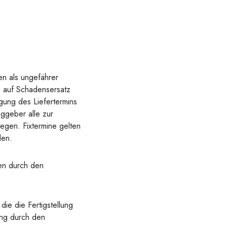
en als ungefährer
h auf Schadensersatz
gung des Liefertermins
ggeber alle zur
egen. Fixtermine gelten
den.
en durch den
ie die Fertigstellung
ung durch den