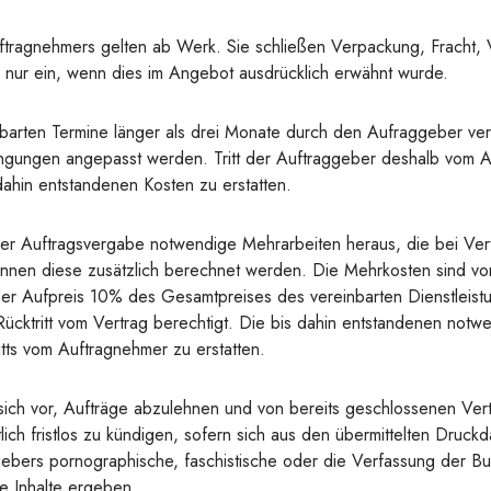
tragnehmers gelten ab Werk. Sie schließen Verpackung, Fracht, 
 nur ein, wenn dies im Angebot ausdrücklich erwähnt wurde.
arten Termine länger als drei Monate durch den Aufraggeber ver
gungen angepasst werden. Tritt der Auftraggeber deshalb vom A
ahin entstandenen Kosten zu erstatten.
der Auftragsvergabe notwendige Mehrarbeiten heraus, die bei Ver
nnen diese zusätzlich berechnet werden. Die Mehrkosten sind v
 der Aufpreis 10% des Gesamtpreises des vereinbarten Dienstleist
ücktritt vom Vertrag berechtigt. Die bis dahin entstandenen no
ritts vom Auftragnehmer zu erstatten.
ich vor, Aufträge abzulehnen und von bereits geschlossenen Ver
ich fristlos zu kündigen, sofern sich aus den übermittelten Druc
ggebers pornographische, faschistische oder die Verfassung der B
e Inhalte ergeben.