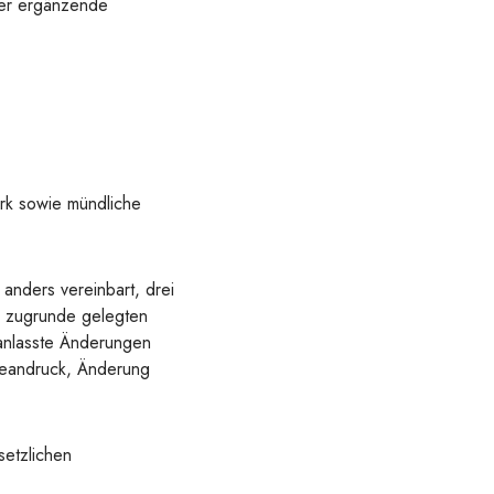
der ergänzende
rk sowie mündliche
 anders vereinbart, drei
e zugrunde gelegten
ranlasste Änderungen
beandruck, Änderung
setzlichen