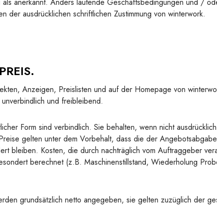
g als anerkannt. Anders lautende Geschäftsbedingungen und / o
n der ausdrücklichen schriftlichen Zustimmung von winterwork.
PREIS.
kten, Anzeigen, Preislisten und auf der Homepage von winterwo
unverbindlich und freibleibend.
licher Form sind verbindlich. Sie behalten, wenn nicht ausdrücklich
 Preise gelten unter dem Vorbehalt, dass die der Angebotsabgab
ert bleiben. Kosten, die durch nachträglich vom Auftraggeber ve
esondert berechnet (z.B. Maschinenstillstand, Wiederholung Pro
den grundsätzlich netto angegeben, sie gelten zuzüglich der ge