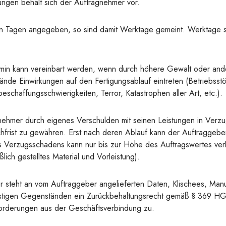
rungen behält sich der Auftragnehmer vor.
t in Tagen angegeben, so sind damit Werktage gemeint. Werktage 
rmin kann vereinbart werden, wenn durch höhere Gewalt oder an
nde Einwirkungen auf den Fertigungsablauf eintreten (Betriebsstö
beschaffungsschwierigkeiten, Terror, Katastrophen aller Art, etc.).
ehmer durch eigenes Verschulden mit seinen Leistungen in Verzug
rist zu gewähren. Erst nach deren Ablauf kann der Auftraggebe
es Verzugsschadens kann nur bis zur Höhe des Auftragswertes ve
ßlich gestelltes Material und Vorleistung).
steht an vom Auftraggeber angelieferten Daten, Klischees, Manu
stigen Gegenständen ein Zurückbehaltungsrecht gemäß § 369 HGB
n Forderungen aus der Geschäftsverbindung zu.