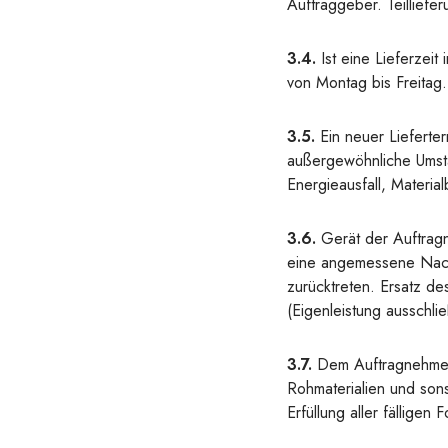
Auftraggeber. Teilliefe
3.4.
Ist eine Lieferzei
von Montag bis Freitag.
3.5.
Ein neuer Lieferte
außergewöhnliche Umstä
Energieausfall, Material
3.6.
Gerät der Auftragn
eine angemessene Nachf
zurücktreten. Ersatz d
(Eigenleistung ausschlie
3.7.
Dem Auftragnehmer 
Rohmaterialien und son
Erfüllung aller fällige