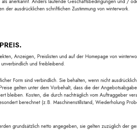
g als anerkannt. Anders lautende Geschäftsbedingungen und / o
n der ausdrücklichen schriftlichen Zustimmung von winterwork.
PREIS.
kten, Anzeigen, Preislisten und auf der Homepage von winterwo
unverbindlich und freibleibend.
licher Form sind verbindlich. Sie behalten, wenn nicht ausdrücklich
 Preise gelten unter dem Vorbehalt, dass die der Angebotsabgab
ert bleiben. Kosten, die durch nachträglich vom Auftraggeber ve
esondert berechnet (z.B. Maschinenstillstand, Wiederholung Pro
den grundsätzlich netto angegeben, sie gelten zuzüglich der ge