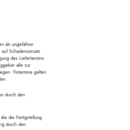
en als ungefährer
h auf Schadensersatz
gung des Liefertermins
ggeber alle zur
egen. Fixtermine gelten
den.
en durch den
ie die Fertigstellung
ung durch den