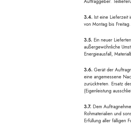
Auftraggeber. Teilliefe
3.4.
Ist eine Lieferzei
von Montag bis Freitag.
3.5.
Ein neuer Lieferte
außergewöhnliche Umstä
Energieausfall, Material
3.6.
Gerät der Auftragn
eine angemessene Nachf
zurücktreten. Ersatz d
(Eigenleistung ausschlie
3.7.
Dem Auftragnehmer 
Rohmaterialien und son
Erfüllung aller fällige