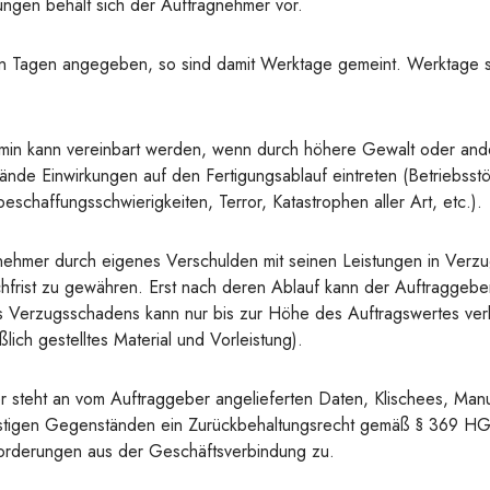
rungen behält sich der Auftragnehmer vor.
t in Tagen angegeben, so sind damit Werktage gemeint. Werktage 
rmin kann vereinbart werden, wenn durch höhere Gewalt oder an
nde Einwirkungen auf den Fertigungsablauf eintreten (Betriebsstö
beschaffungsschwierigkeiten, Terror, Katastrophen aller Art, etc.).
ehmer durch eigenes Verschulden mit seinen Leistungen in Verzug
rist zu gewähren. Erst nach deren Ablauf kann der Auftraggebe
es Verzugsschadens kann nur bis zur Höhe des Auftragswertes ve
ßlich gestelltes Material und Vorleistung).
steht an vom Auftraggeber angelieferten Daten, Klischees, Manu
stigen Gegenständen ein Zurückbehaltungsrecht gemäß § 369 HGB
n Forderungen aus der Geschäftsverbindung zu.