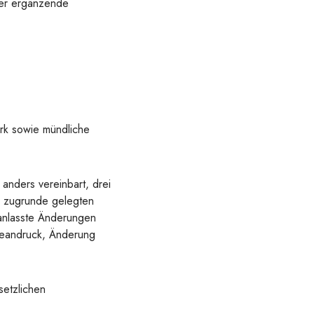
der ergänzende
rk sowie mündliche
 anders vereinbart, drei
e zugrunde gelegten
ranlasste Änderungen
beandruck, Änderung
setzlichen