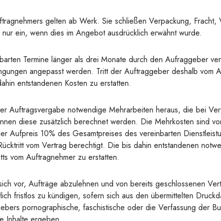
tragnehmers gelten ab Werk. Sie schließen Verpackung, Fracht, 
 nur ein, wenn dies im Angebot ausdrücklich erwähnt wurde.
arten Termine länger als drei Monate durch den Aufraggeber ver
gungen angepasst werden. Tritt der Auftraggeber deshalb vom A
ahin entstandenen Kosten zu erstatten.
der Auftragsvergabe notwendige Mehrarbeiten heraus, die bei Ver
nnen diese zusätzlich berechnet werden. Die Mehrkosten sind v
 der Aufpreis 10% des Gesamtpreises des vereinbarten Dienstleist
ücktritt vom Vertrag berechtigt. Die bis dahin entstandenen no
ritts vom Auftragnehmer zu erstatten.
ich vor, Aufträge abzulehnen und von bereits geschlossenen Ver
ich fristlos zu kündigen, sofern sich aus den übermittelten Druc
ggebers pornographische, faschistische oder die Verfassung der B
e Inhalte ergeben.