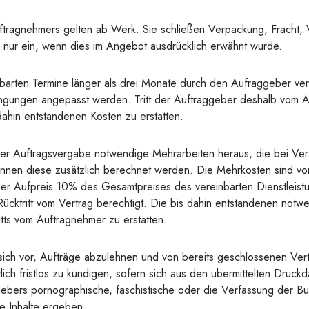
tragnehmers gelten ab Werk. Sie schließen Verpackung, Fracht, 
 nur ein, wenn dies im Angebot ausdrücklich erwähnt wurde.
arten Termine länger als drei Monate durch den Aufraggeber ver
gungen angepasst werden. Tritt der Auftraggeber deshalb vom A
ahin entstandenen Kosten zu erstatten.
der Auftragsvergabe notwendige Mehrarbeiten heraus, die bei Ver
nnen diese zusätzlich berechnet werden. Die Mehrkosten sind v
 der Aufpreis 10% des Gesamtpreises des vereinbarten Dienstleist
ücktritt vom Vertrag berechtigt. Die bis dahin entstandenen no
ritts vom Auftragnehmer zu erstatten.
ich vor, Aufträge abzulehnen und von bereits geschlossenen Ver
ich fristlos zu kündigen, sofern sich aus den übermittelten Druc
ggebers pornographische, faschistische oder die Verfassung der B
e Inhalte ergeben.