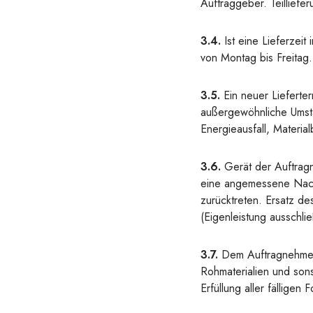
Auftraggeber. Teilliefe
3.4.
Ist eine Lieferzei
von Montag bis Freitag.
3.5.
Ein neuer Lieferte
außergewöhnliche Umstä
Energieausfall, Material
3.6.
Gerät der Auftragn
eine angemessene Nachf
zurücktreten. Ersatz d
(Eigenleistung ausschlie
3.7.
Dem Auftragnehmer 
Rohmaterialien und son
Erfüllung aller fällige