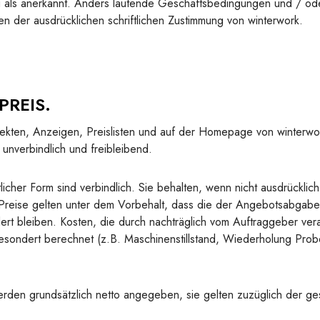
g als anerkannt. Anders lautende Geschäftsbedingungen und / o
n der ausdrücklichen schriftlichen Zustimmung von winterwork.
PREIS.
kten, Anzeigen, Preislisten und auf der Homepage von winterwo
unverbindlich und freibleibend.
licher Form sind verbindlich. Sie behalten, wenn nicht ausdrücklich
 Preise gelten unter dem Vorbehalt, dass die der Angebotsabgab
ert bleiben. Kosten, die durch nachträglich vom Auftraggeber ve
esondert berechnet (z.B. Maschinenstillstand, Wiederholung Pro
den grundsätzlich netto angegeben, sie gelten zuzüglich der ge