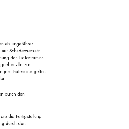
en als ungefährer
h auf Schadensersatz
gung des Liefertermins
ggeber alle zur
egen. Fixtermine gelten
den.
en durch den
ie die Fertigstellung
ung durch den