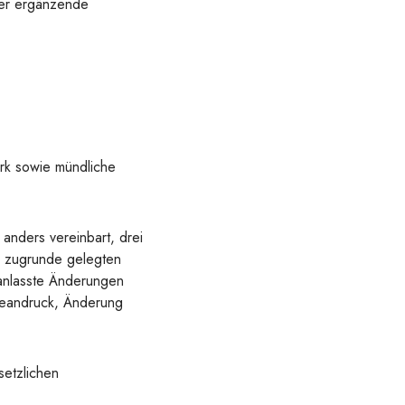
der ergänzende
rk sowie mündliche
 anders vereinbart, drei
e zugrunde gelegten
ranlasste Änderungen
beandruck, Änderung
setzlichen