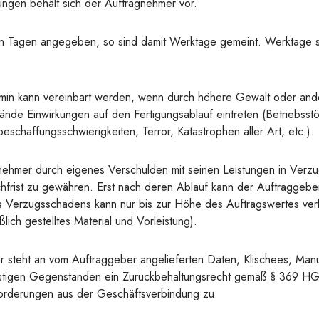
rungen behält sich der Auftragnehmer vor.
t in Tagen angegeben, so sind damit Werktage gemeint. Werktage 
rmin kann vereinbart werden, wenn durch höhere Gewalt oder an
nde Einwirkungen auf den Fertigungsablauf eintreten (Betriebsstö
beschaffungsschwierigkeiten, Terror, Katastrophen aller Art, etc.).
ehmer durch eigenes Verschulden mit seinen Leistungen in Verzug
rist zu gewähren. Erst nach deren Ablauf kann der Auftraggebe
es Verzugsschadens kann nur bis zur Höhe des Auftragswertes ve
ßlich gestelltes Material und Vorleistung).
steht an vom Auftraggeber angelieferten Daten, Klischees, Manu
stigen Gegenständen ein Zurückbehaltungsrecht gemäß § 369 HGB
n Forderungen aus der Geschäftsverbindung zu.