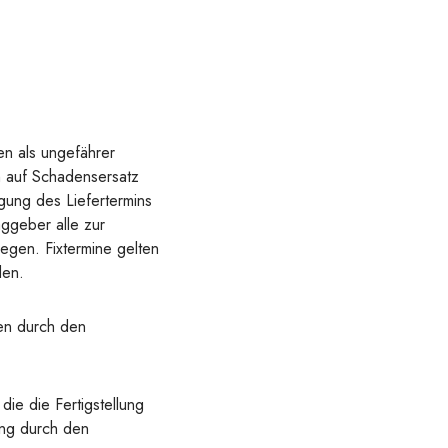
en als ungefährer
h auf Schadensersatz
gung des Liefertermins
ggeber alle zur
egen. Fixtermine gelten
den.
en durch den
ie die Fertigstellung
ung durch den