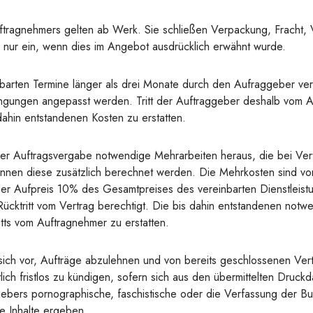
tragnehmers gelten ab Werk. Sie schließen Verpackung, Fracht, 
 nur ein, wenn dies im Angebot ausdrücklich erwähnt wurde.
arten Termine länger als drei Monate durch den Aufraggeber ver
gungen angepasst werden. Tritt der Auftraggeber deshalb vom A
ahin entstandenen Kosten zu erstatten.
der Auftragsvergabe notwendige Mehrarbeiten heraus, die bei Ver
nnen diese zusätzlich berechnet werden. Die Mehrkosten sind v
 der Aufpreis 10% des Gesamtpreises des vereinbarten Dienstleist
ücktritt vom Vertrag berechtigt. Die bis dahin entstandenen no
ritts vom Auftragnehmer zu erstatten.
ich vor, Aufträge abzulehnen und von bereits geschlossenen Ver
ich fristlos zu kündigen, sofern sich aus den übermittelten Druc
ggebers pornographische, faschistische oder die Verfassung der B
e Inhalte ergeben.