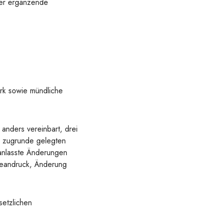
der ergänzende
rk sowie mündliche
 anders vereinbart, drei
e zugrunde gelegten
ranlasste Änderungen
beandruck, Änderung
setzlichen