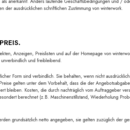
g als anerkannt. Anders lautende Geschäftsbedingungen und / o
n der ausdrücklichen schriftlichen Zustimmung von winterwork.
PREIS.
kten, Anzeigen, Preislisten und auf der Homepage von winterwo
unverbindlich und freibleibend.
licher Form sind verbindlich. Sie behalten, wenn nicht ausdrücklich
 Preise gelten unter dem Vorbehalt, dass die der Angebotsabgab
ert bleiben. Kosten, die durch nachträglich vom Auftraggeber ve
esondert berechnet (z.B. Maschinenstillstand, Wiederholung Pro
den grundsätzlich netto angegeben, sie gelten zuzüglich der ge