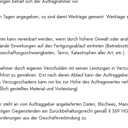
rungen behält sich der Auftragnehmer vor.
t in Tagen angegeben, so sind damit Werktage gemeint. Werktage 
rmin kann vereinbart werden, wenn durch höhere Gewalt oder an
nde Einwirkungen auf den Fertigungsablauf eintreten (Betriebsstö
beschaffungsschwierigkeiten, Terror, Katastrophen aller Art, etc.).
ehmer durch eigenes Verschulden mit seinen Leistungen in Verzug
rist zu gewähren. Erst nach deren Ablauf kann der Auftraggebe
es Verzugsschadens kann nur bis zur Höhe des Auftragswertes ve
ßlich gestelltes Material und Vorleistung).
steht an vom Auftraggeber angelieferten Daten, Klischees, Manu
stigen Gegenständen ein Zurückbehaltungsrecht gemäß § 369 HGB
n Forderungen aus der Geschäftsverbindung zu.