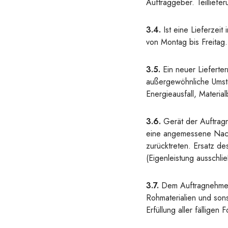
Auftraggeber. Teilliefe
3.4.
Ist eine Lieferzei
von Montag bis Freitag.
3.5.
Ein neuer Lieferte
außergewöhnliche Umstä
Energieausfall, Material
3.6.
Gerät der Auftragn
eine angemessene Nachf
zurücktreten. Ersatz d
(Eigenleistung ausschlie
3.7.
Dem Auftragnehmer 
Rohmaterialien und son
Erfüllung aller fällige