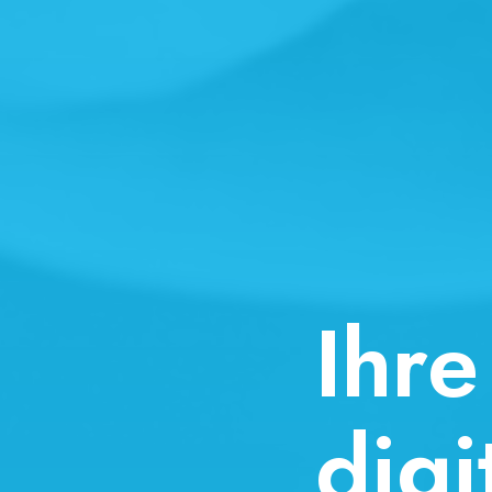
Ihre I
digita