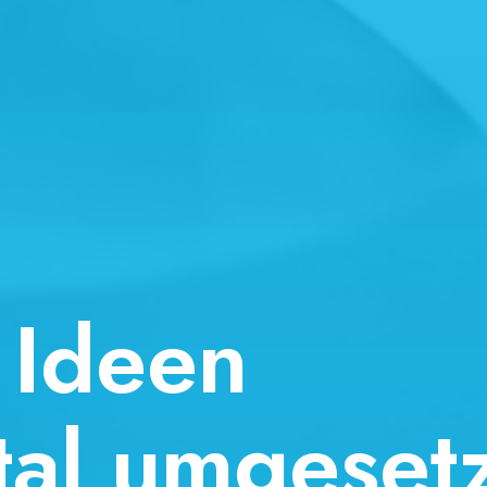
deen
l umgesetzt.