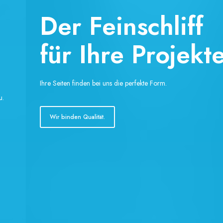
Der Feinschliff
für Ihre Projekte.
Ihre Seiten finden bei uns die perfekte Form.
Wir binden Qualität.